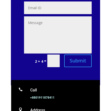
Submit
=
2 + 4

Call
+8801911878411

Address