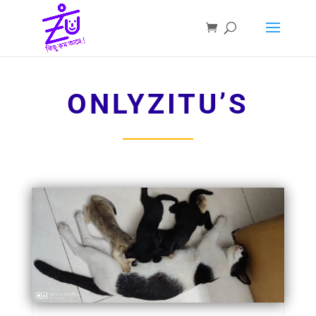
ONLYZITU’S