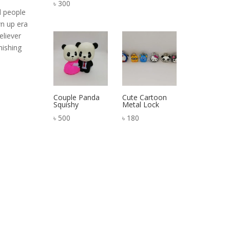
৳
300
d people
wn up era
eliever
nishing
Couple Panda
Cute Cartoon
Squishy
Metal Lock
৳
500
৳
180