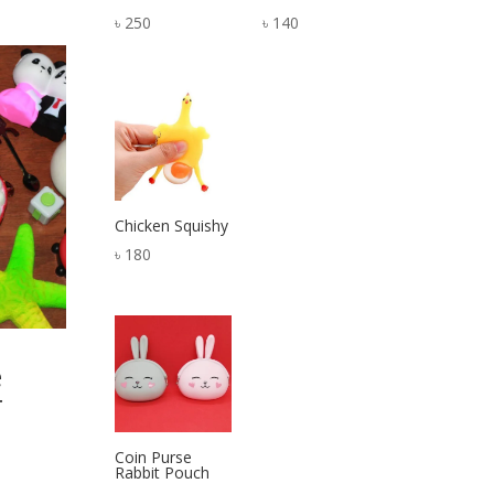
৳
250
৳
140
Chicken Squishy
৳
180
e
r
Coin Purse
Rabbit Pouch