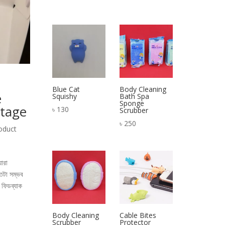
Blue Cat
Body Cleaning
e
Squishy
Bath Spa
Sponge
ntage
৳
130
Scrubber
৳
250
oduct
যারা
যতটা সম্ভব
 ফিডব্যাক
Body Cleaning
Cable Bites
Scrubber
Protector