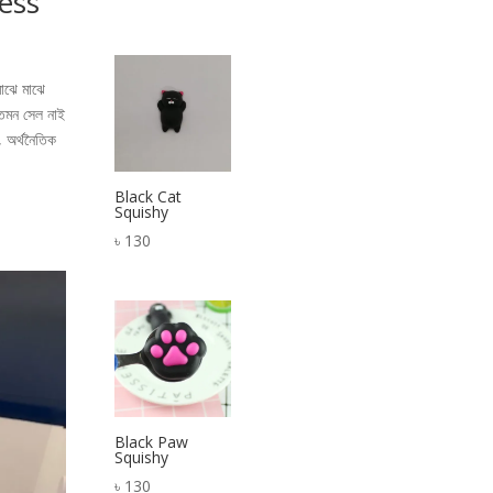
ness
range:
৳ 550
through
৳ 600
মাঝে মাঝে
তেমন সেল নাই
, অর্থনৈতিক
Black Cat
Squishy
৳
130
Black Paw
Squishy
৳
130