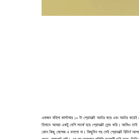
একজন মহিলা কাস্টমার ১০ টা প্রোডাক্ট অর্ডার করে এবং অর্ডার করেই
হিসাবে আমরা একটু বেশি সতর্ক হয়ে প্রোডাক্ট সেন্ড করি। আমিও তাই
কোন কিছু মেসেজ এ বললো না। কিছুদিন পর সেই প্রোডাক্ট রিটার্ন আসলো 
ছেড়া, প্যাকেট নাই। এর পর দারাজের পলিসি অনুযায়ী ছবি তুলে, ভ