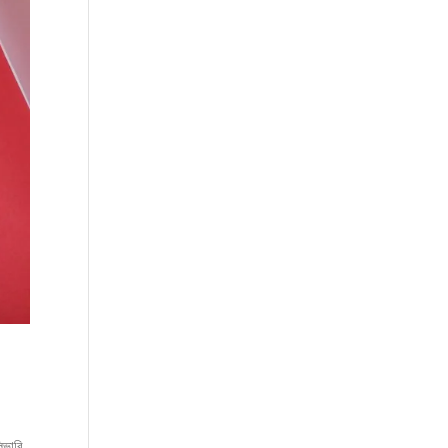
িভারি