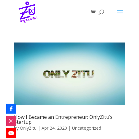
How I Became an Entrepreneur: OnlyZitu’s
Startup
by
OnlyZitu
|
Apr 24, 2020
|
Uncategorized