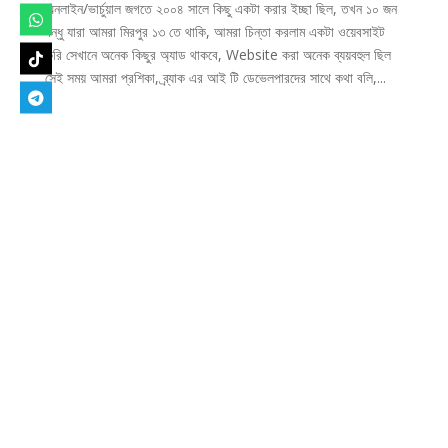
অনলাইন/ভার্চুয়াল জগতে ২০০৪ সালে কিছু একটা করার ইচ্ছা ছিল, তখন ১০ জন
বন্ধু যারা আমরা মিরপুর ১৩ তে থাকি, আমরা চিন্তা করলাম একটা ওয়েবসাইট
করি সেখানে অনেক কিছুর অ্যাড থাকবে, Website করা অনেক ব্যয়বহুল ছিল
সেই সময় আমরা প্রশিকা, ব্র্যাক এর আই টি ডেভেলপারদের সাথে কথা বলি,...
Designed by
Elegant Themes
| Powered by
WordPress