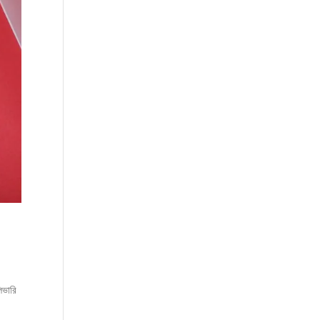
িভারি