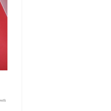
িভারি