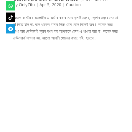
by
OnlyZitu
|
Apr 5, 2020
|
Caution
অনেক কাস্টমার অনলাইন এ অর্ডার করার সময় ফ্লাট নম্বর, ফ্লোর নম্বর দেন না
বা দিতে চান না, বলে থাকেন বাসার নিচে এসে ফোন দিলেই হবে। অনেক সময়
দেখা যায় ডেলিভারি ম্যান যখন যায় আপনাকে ফোন এ পাওয়া যায় না, অনেক সময়
নেটওয়ার্ক সমস্যা হয়, হয়তো আপনি ফোনের কাছে নাই, হয়তো...
Designed by
Elegant Themes
| Powered by
WordPress