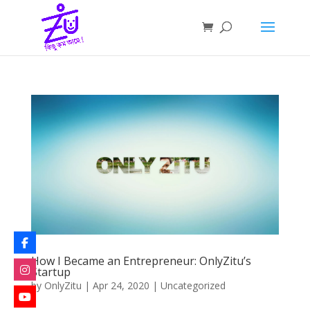
How I Became an Entrepreneur: OnlyZitu’s
Startup
by
OnlyZitu
|
Apr 24, 2020
|
Uncategorized