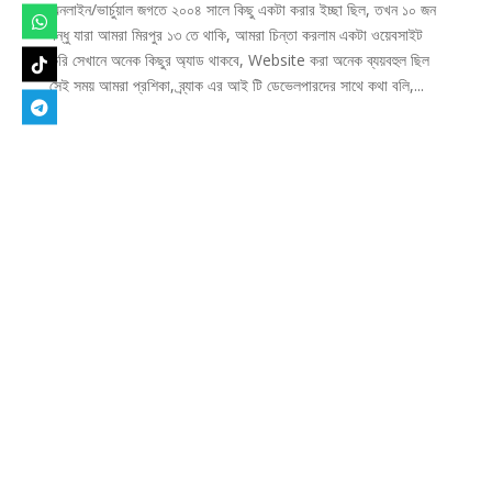
অনলাইন/ভার্চুয়াল জগতে ২০০৪ সালে কিছু একটা করার ইচ্ছা ছিল, তখন ১০ জন
বন্ধু যারা আমরা মিরপুর ১৩ তে থাকি, আমরা চিন্তা করলাম একটা ওয়েবসাইট
করি সেখানে অনেক কিছুর অ্যাড থাকবে, Website করা অনেক ব্যয়বহুল ছিল
সেই সময় আমরা প্রশিকা, ব্র্যাক এর আই টি ডেভেলপারদের সাথে কথা বলি,...
Designed by
Elegant Themes
| Powered by
WordPress