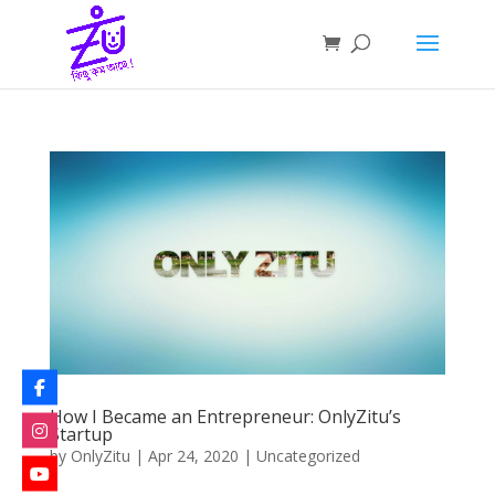
How I Became an Entrepreneur: OnlyZitu’s
Startup
by
OnlyZitu
|
Apr 24, 2020
|
Uncategorized