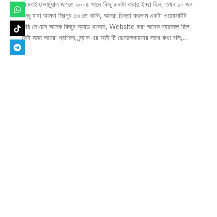
অনলাইন/ভার্চুয়াল জগতে ২০০৪ সালে কিছু একটা করার ইচ্ছা ছিল, তখন ১০ জন
বন্ধু যারা আমরা মিরপুর ১৩ তে থাকি, আমরা চিন্তা করলাম একটা ওয়েবসাইট
করি সেখানে অনেক কিছুর অ্যাড থাকবে, Website করা অনেক ব্যয়বহুল ছিল
সেই সময় আমরা প্রশিকা, ব্র্যাক এর আই টি ডেভেলপারদের সাথে কথা বলি,...
Designed by
Elegant Themes
| Powered by
WordPress