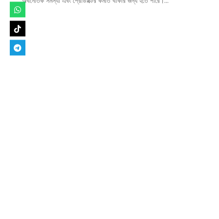
অর্থনৈতিক সমস্যা এবং প্রোডাক্টের কমতি থাকার জন্য হতে পারে।...
Designed by
Elegant Themes
| Powered by
WordPress