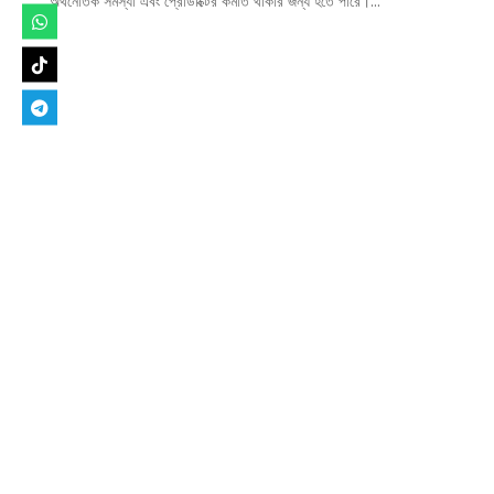
অর্থনৈতিক সমস্যা এবং প্রোডাক্টের কমতি থাকার জন্য হতে পারে।...
Designed by
Elegant Themes
| Powered by
WordPress