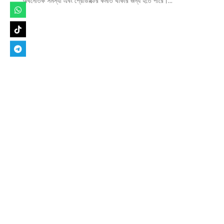
অর্থনৈতিক সমস্যা এবং প্রোডাক্টের কমতি থাকার জন্য হতে পারে।...
Designed by
Elegant Themes
| Powered by
WordPress