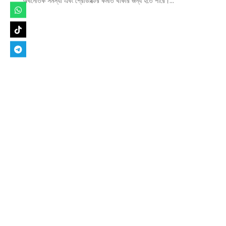
অর্থনৈতিক সমস্যা এবং প্রোডাক্টের কমতি থাকার জন্য হতে পারে।...
Designed by
Elegant Themes
| Powered by
WordPress